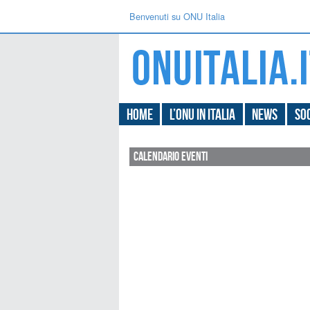
Benvenuti su ONU Italia
Home
L’ONU in Italia
News
Soc
Calendario Eventi