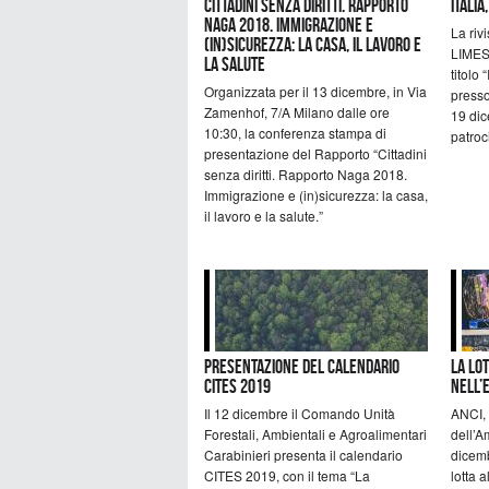
Cittadini senza diritti. Rapporto
Italia
Naga 2018. Immigrazione e
La rivi
(in)sicurezza: la casa, il lavoro e
LIMES 
la salute
titolo 
Organizzata per il 13 dicembre, in Via
presso
Zamenhof, 7/A Milano dalle ore
19 dic
10:30, la conferenza stampa di
patroc
presentazione del Rapporto “Cittadini
senza diritti. Rapporto Naga 2018.
Immigrazione e (in)sicurezza: la casa,
il lavoro e la salute.”
Presentazione del calendario
La lo
CITES 2019
nell’
Il 12 dicembre il Comando Unità
ANCI, 
Forestali, Ambientali e Agroalimentari
dell’A
Carabinieri presenta il calendario
dicemb
CITES 2019, con il tema “La
lotta 