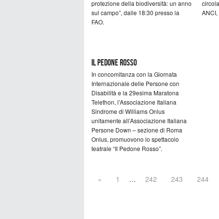
protezione della biodiversità: un anno
circol
sul campo”, dalle 18:30 presso la
ANCI, 
FAO.
Il Pedone Rosso
In concomitanza con la Giornata
Internazionale delle Persone con
Disabilità e la 29esima Maratona
Telethon, l’Associazione Italiana
Sindrome di Williams Onlus
unitamente all’Associazione Italiana
Persone Down – sezione di Roma
Onlus, promuovono lo spettacolo
teatrale “Il Pedone Rosso”.
«
1
…
242
243
244