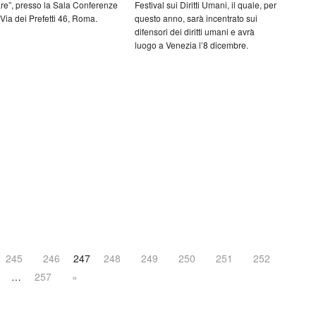
are”, presso la Sala Conferenze
Festival sui Diritti Umani, il quale, per
Via dei Prefetti 46, Roma.
questo anno, sarà incentrato sui
difensori dei diritti umani e avrà
luogo a Venezia l’8 dicembre.
245
246
247
248
249
250
251
252
…
257
»