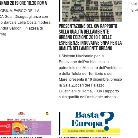
NNAIO 2019 ORE 18.30 ROMA
dei
gius
TORIUM PARCO DELLA
A Goal: Disuguaglianze con
io Barca e Lella Costa modera:
Presentazione del XIV Rapporto
ndra Sardoni (in attesa di
sulla qualità dell’ambiente
rma)
urbano Edizione 2018 e delle
esperienze innovative SNPA per la
qualità dell’ambiente urbano
Il Sistema Nazionale per la
Protezione dell’Ambiente, con il
patrocinio del Ministero dell’Ambiente
e della Tutela del Territorio e del
Mare, presenta il 19 dicembre, presso
la Sala Zuccari del Palazzo
Giustiniani di Roma, il XIV Rapporto
sulla qualità dell’ambiente urbano.