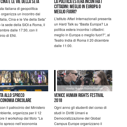
, Cina e le Vie della Seta
La politica estera incontra i
cittadini: meglio in Europa o
sta italiana di geopolitica
meglio fuori?
organizza un incontro dal
L’Istituto Affari Internazionali presenta
“Italia, Cina e le Vie della Seta”
un Hard Talk su “Basta Europa? La
 la sede della SIOI a Roma, il
politica estera incontra i cittadini:
embre dalle 17:30, con il
meglio in Europa o meglio fuori?”, al
inio di ENI.
Teatro India di Roma il 20 dicembre
dalle 11:00.
tta allo spreco
Venice Human Rights Festival
economia circolare
2018
con il patrocinio del Ministero
Ogni anno gli studenti del corso di
mbiente, organizza per il 12
studi in Diritti Umani e
re il workshop dal titolo “La
Democratizzazione del Global
allo spreco nell’economia
Campus Europe organizzano il