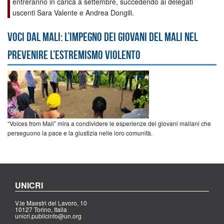
entreranno in carica a settembre, succedendo ai delegati
uscenti Sara Valente e Andrea Dongili.
Voci dal Mali: l’impegno dei giovani del Mali nel
prevenire l’estremismo violento
“Voices from Mali” mira a condividere le esperienze dei giovani maliani che
perseguono la pace e la giustizia nelle loro comunità.
UNICRI
V.le Maestri del Lavoro, 10
10127 Torino, Italia
unicri.publicinfo@un.org