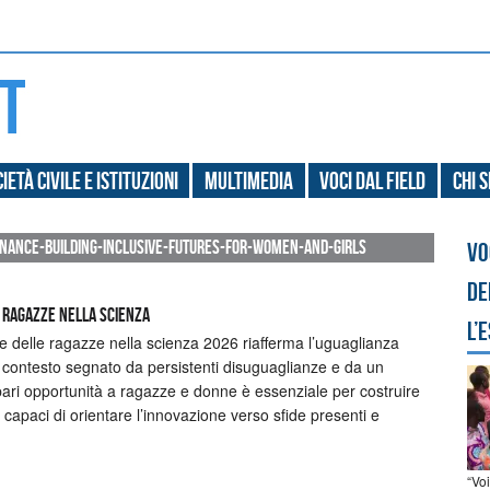
ietà civile e Istituzioni
Multimedia
Voci dal field
Chi 
inance-building-inclusive-futures-for-women-and-girls
Vo
de
E RAGAZZE NELLA SCIENZA
l’
e delle ragazze nella scienza 2026 riafferma l’uguaglianza
 contesto segnato da persistenti disuguaglianze e da un
pari opportunità a ragazze e donne è essenziale per costruire
 e capaci di orientare l’innovazione verso sfide presenti e
“Vo