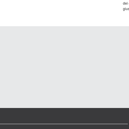
dei
gius