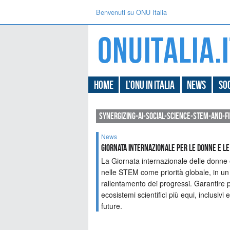
Benvenuti su ONU Italia
Home
L’ONU in Italia
News
Soc
synergizing-ai-social-science-stem-and-f
News
GIORNATA INTERNAZIONALE PER LE DONNE E L
La Giornata internazionale delle donne 
nelle STEM come priorità globale, in un
rallentamento dei progressi. Garantire 
ecosistemi scientifici più equi, inclusivi
future.