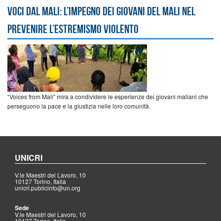
Voci dal Mali: l’impegno dei giovani del Mali nel
prevenire l’estremismo violento
“Voices from Mali” mira a condividere le esperienze dei giovani maliani che
perseguono la pace e la giustizia nelle loro comunità.
UNICRI
V.le Maestri del Lavoro, 10
10127 Torino, Italia
unicri.publicinfo@un.org
Sede
V.le Maestri del Lavoro, 10
10127 Torino, Italia