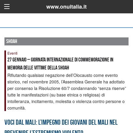
www.onuitalia.it
shoah
Eventi
27 GENNAIO – GIORNATA INTERNAZIONALE DI COMMEMORAZIONE IN
MEMORIA DELLE VITTIME DELLA SHOAH
Rifiutando qualsiasi negazione dell’Olocausto come evento
storico, nel novembre 2005, l’Assemblea Generale ha adottato
per consenso la Risoluzione 60/7 condannando “senza riserve”
tutte le manifestazioni (su base etnica o religiosa) di
intolleranza, incitamento, molestia o violenza contro persone o
comunità.
Voci dal Mali: l’impegno dei giovani del Mali nel
prevenire l’estremismo violento