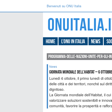
Benvenuti su ONU Italia
Home
L’ONU in Italia
News
Soc
programma-delle-nazioni-unite-per-gli-i
News
Giornata Mondiale dell’Habitat – 6 ottobr
Lunedì 6 ottobre, il primo lunedì di ott
delle città e dei territori, nonché sul di
dignitoso.
La Giornata mondiale dell’Habitat, il c
valorizzare soluzioni sostenibili e innov
comunità, favorire la prosperità e raffor