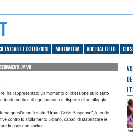
ietà civile e Istituzioni
Multimedia
Voci dal field
Chi 
nsediamenti-umani
Vo
de
e
l’
obre, ha rappresentato un momento di riflessione sullo stato
ritto fondamentale di ogni persona a disporre di un alloggio
ui tema quest’anno è stato “Urban Crisis Response”, intende
ative contro lo sfollamento urbano, capaci di stabilizzare le
zare la coesione sociale.
“Vo