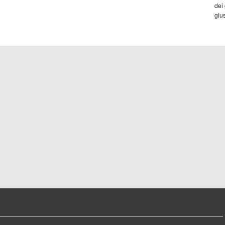
dei
gius