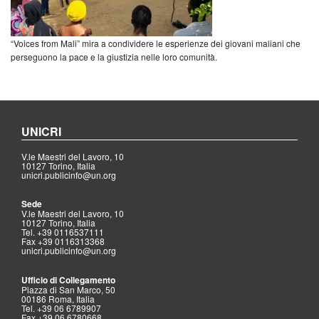
“Voices from Mali” mira a condividere le esperienze dei giovani maliani che
perseguono la pace e la giustizia nelle loro comunità.
UNICRI
V.le Maestri del Lavoro, 10
10127 Torino, Italia
unicri.publicinfo@un.org
Sede
V.le Maestri del Lavoro, 10
10127 Torino, Italia
Tel. +39 0116537111
Fax +39 0116313368
unicri.publicinfo@un.org
Ufficio di Collegamento
Piazza di San Marco, 50
00186 Roma, Italia
Tel. +39 06 6789907
Fax +39 06 6780668