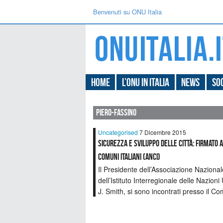
Benvenuti su ONU Italia
Home
L’ONU in Italia
News
Soc
piero-fassino
Uncategorised
7 Dicembre 2015
SICUREZZA E SVILUPPO DELLE CITTÀ: FIRMATO 
COMUNI ITALIANI (ANCI)
Il Presidente dell’Associazione Nazional
dell’Istituto Interregionale delle Nazion
J. Smith, si sono incontrati presso il Co