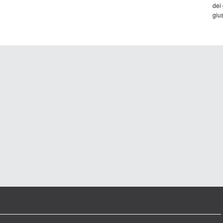
dei
gius