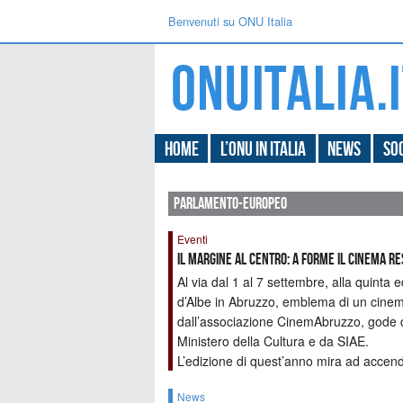
Benvenuti su ONU Italia
Home
L’ONU in Italia
News
Soc
parlamento-europeo
Eventi
Il margine al centro: a Forme il cinema re
Al via dal 1 al 7 settembre, alla quint
d’Albe in Abruzzo, emblema di un cinema 
dall’associazione CinemAbruzzo, gode 
Ministero della Cultura e da SIAE.
L’edizione di quest’anno mira ad accender
News