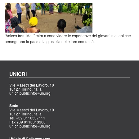
“Voices from Mali” mira a condividere le esperienze dei giovani maliani che
perseguono la pace e la giustizia nelle loro comunità.
UNICRI
V.le Maestri del Lavoro, 10
10127 Torino, Italia
unicri.publicinfo@un.org
Sede
V.le Maestri del Lavoro, 10
10127 Torino, Italia
Tel. +39 0116537111
Fax +39 0116313368
unicri.publicinfo@un.org
Ufficio di Collegamento