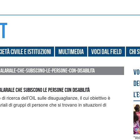
ietà civile e Istituzioni
Multimedia
Voci dal field
Chi 
-salariale-che-subiscono-le-persone-con-disabilita
Vo
de
 salariale che subiscono le persone con disabilità
l’
di ricerca dell’OIL sulle disuguaglianze, il cui obiettivo è
ariali di gruppi di persone che si trovano in situazioni di
“Vo