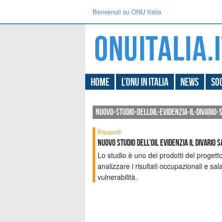
Benvenuti su ONU Italia
Home
L’ONU in Italia
News
Soc
nuovo-studio-delloil-evidenzia-il-divario
Rapporti
Nuovo studio dell’OIL evidenzia il divario
Lo studio è uno dei prodotti del progetto 
analizzare i risultati occupazionali e sal
vulnerabilità.