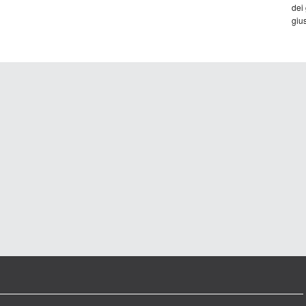
dei
gius