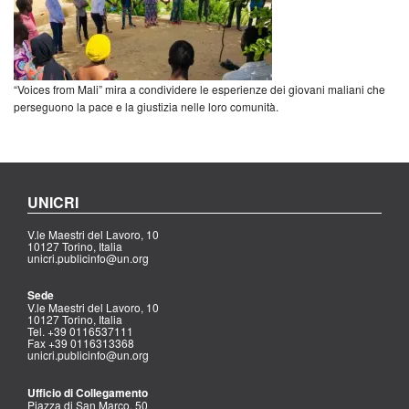
“Voices from Mali” mira a condividere le esperienze dei giovani maliani che
perseguono la pace e la giustizia nelle loro comunità.
UNICRI
V.le Maestri del Lavoro, 10
10127 Torino, Italia
unicri.publicinfo@un.org
Sede
V.le Maestri del Lavoro, 10
10127 Torino, Italia
Tel. +39 0116537111
Fax +39 0116313368
unicri.publicinfo@un.org
Ufficio di Collegamento
Piazza di San Marco, 50