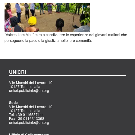
“Voices from Mali” mira a condividere le esperienze dei giovani maliani che
perseguono la pace e la giustizia nelle loro comunità.
UNICRI
V.le Maestri del Lavoro, 10
10127 Torino, Italia
unicri.publicinfo@un.org
Sede
V.le Maestri del Lavoro, 10
10127 Torino, Italia
Tel. +39 0116537111
Fax +39 0116313368
unicri.publicinfo@un.org
Ufficio di Collegamento