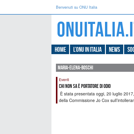
Benvenuti su ONU Italia
Home
L’ONU in Italia
News
Soc
maria-elena-boschi
Eventi
Chi non sa è portatore di odio
È stata presentata oggi, 20 luglio 2017,
della Commissione Jo Cox sull’intolleran