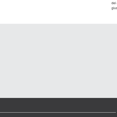
dei
gius