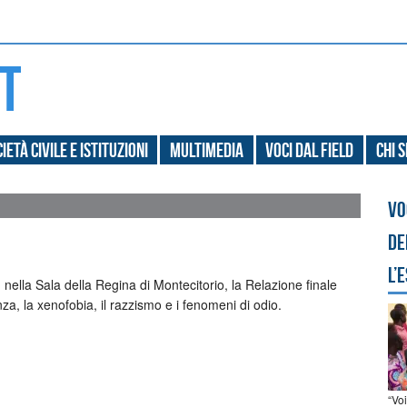
ietà civile e Istituzioni
Multimedia
Voci dal field
Chi 
Vo
de
l’
 nella Sala della Regina di Montecitorio, la Relazione finale
za, la xenofobia, il razzismo e i fenomeni di odio.
“Vo