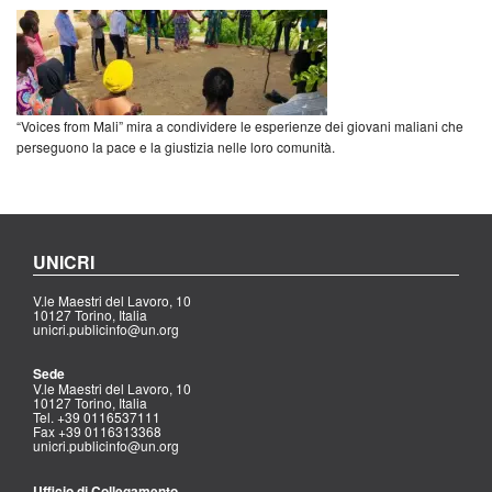
“Voices from Mali” mira a condividere le esperienze dei giovani maliani che
perseguono la pace e la giustizia nelle loro comunità.
UNICRI
V.le Maestri del Lavoro, 10
10127 Torino, Italia
unicri.publicinfo@un.org
Sede
V.le Maestri del Lavoro, 10
10127 Torino, Italia
Tel. +39 0116537111
Fax +39 0116313368
unicri.publicinfo@un.org
Ufficio di Collegamento