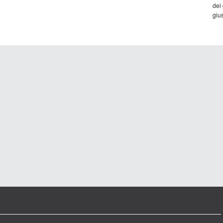
dei
gius