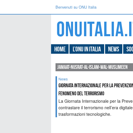
Benvenuti su ONU Italia
Home
L’ONU in Italia
News
Soc
jamaat-nusrat-al-islam-wal-muslimeen
News
Giornata Internazionale per la Prevenzio
Fenomeno del Terrorismo
La Giornata Internazionale per la Preve
contrastare il terrorismo nell’era digital
trasformazioni tecnologiche.