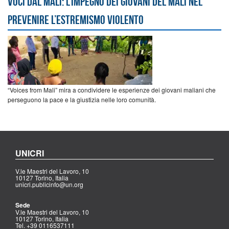
Voci dal Mali: l’impegno dei giovani del Mali nel
prevenire l’estremismo violento
“Voices from Mali” mira a condividere le esperienze dei giovani maliani che
perseguono la pace e la giustizia nelle loro comunità.
UNICRI
V.le Maestri del Lavoro, 10
10127 Torino, Italia
unicri.publicinfo@un.org
Sede
V.le Maestri del Lavoro, 10
10127 Torino, Italia
Tel. +39 0116537111