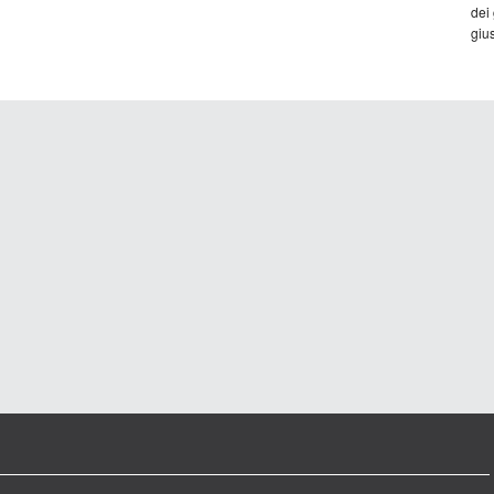
dei
gius