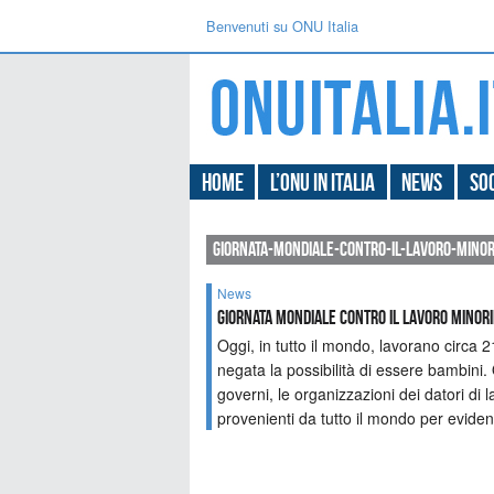
Benvenuti su ONU Italia
Home
L’ONU in Italia
News
Soc
giornata-mondiale-contro-il-lavoro-minor
News
Giornata mondiale contro il lavoro minori
Oggi, in tutto il mondo, lavorano circa 2
negata la possibilità di essere bambini.
governi, le organizzazioni dei datori di l
provenienti da tutto il mondo per evidenz