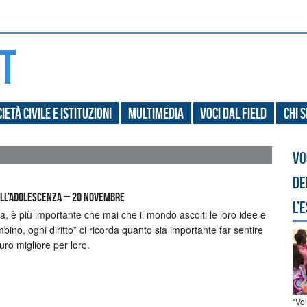
ietà civile e Istituzioni
Multimedia
Voci dal field
Chi 
Vo
de
DELL’ADOLESCENZA – 20 novembre
l’
a, è più importante che mai che il mondo ascolti le loro idee e
bino, ogni diritto” ci ricorda quanto sia importante far sentire
uro migliore per loro.
“Vo