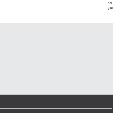
dei
gius