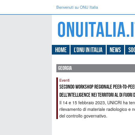
Benvenuti su ONU Italia
Home
L’ONU in Italia
News
Soc
georgia
Eventi
Secondo workshop regionale peer-to-peer
dell’intelligence nei territori al di fuor
Il 14 e 15 febbraio 2023, UNICRI ha ten
rilevamento di materiale radiologico e nuc
del controllo governativo.