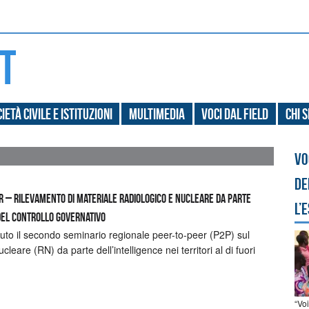
ietà civile e Istituzioni
Multimedia
Voci dal field
Chi 
Vo
de
 – Rilevamento di materiale radiologico e nucleare da parte
l’
i del controllo governativo
uto il secondo seminario regionale peer-to-peer (P2P) sul
leare (RN) da parte dell’intelligence nei territori al di fuori
“Vo