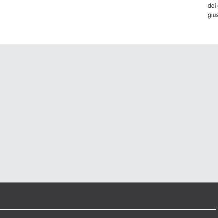
dei
gius