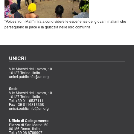
“Voices from Mali” mira a condividere le esperienze dei giovani maliani che
perseguono la pace e la giustizia nelle loro comunità.
UNICRI
V.le Maestri del Lavoro, 10
10127 Torino, Italia
unicri.publicinfo@un.org
Sede
V.le Maestri del Lavoro, 10
10127 Torino, Italia
Tel. +39 0116537111
Fax +39 0116313368
unicri.publicinfo@un.org
Ufficio di Collegamento
Piazza di San Marco, 50
00186 Roma, Italia
Tel. +39 06 6789907