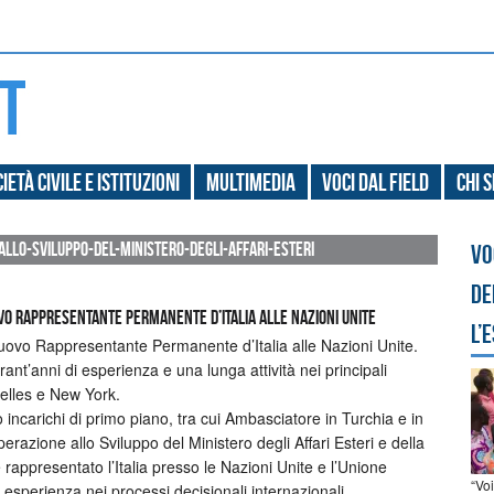
ietà civile e Istituzioni
Multimedia
Voci dal field
Chi 
llo-sviluppo-del-ministero-degli-affari-esteri
Vo
de
ovo Rappresentante Permanente d’Italia alle Nazioni Unite
l’
uovo Rappresentante Permanente d’Italia alle Nazioni Unite.
ant’anni di esperienza e una lunga attività nei principali
xelles e New York.
 incarichi di primo piano, tra cui Ambasciatore in Turchia e in
razione allo Sviluppo del Ministero degli Affari Esteri e della
rappresentato l’Italia presso le Nazioni Unite e l’Unione
“Vo
esperienza nei processi decisionali internazionali.