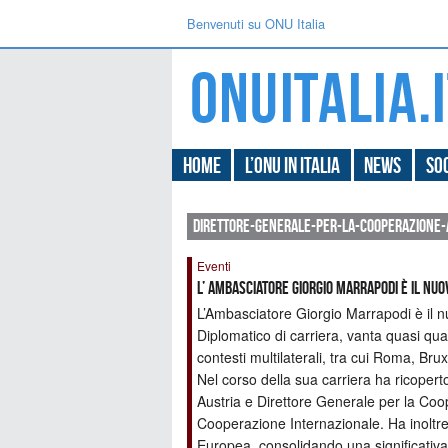
Benvenuti su ONU Italia
Home
L’ONU in Italia
News
Soc
direttore-generale-per-la-cooperazione-a
Eventi
L’ Ambasciatore Giorgio Marrapodi è il nu
L’Ambasciatore Giorgio Marrapodi è il n
Diplomatico di carriera, vanta quasi quar
contesti multilaterali, tra cui Roma, Bru
Nel corso della sua carriera ha ricoperto
Austria e Direttore Generale per la Coope
Cooperazione Internazionale. Ha inoltre 
Europea, consolidando una significativa 