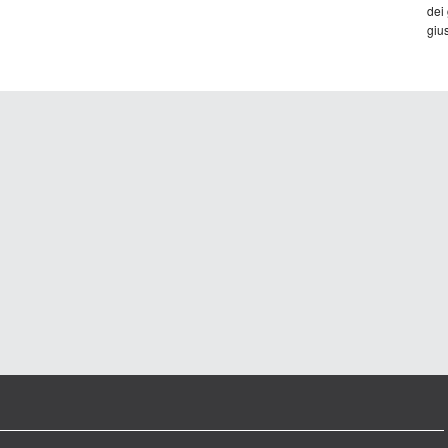
dei
gius