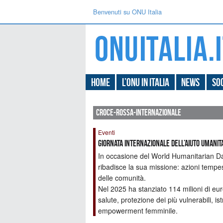
Benvenuti su ONU Italia
Home
L’ONU in Italia
News
Soc
croce-rossa-internazionale
Eventi
Giornata internazionale dell’aiuto umanit
In occasione del World Humanitarian Day
ribadisce la sua missione: azioni tempest
delle comunità.
Nel 2025 ha stanziato 114 milioni di euro
salute, protezione dei più vulnerabili, 
empowerment femminile.