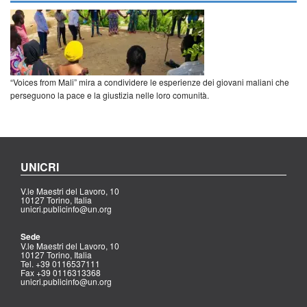
“Voices from Mali” mira a condividere le esperienze dei giovani maliani che
perseguono la pace e la giustizia nelle loro comunità.
UNICRI
V.le Maestri del Lavoro, 10
10127 Torino, Italia
unicri.publicinfo@un.org
Sede
V.le Maestri del Lavoro, 10
10127 Torino, Italia
Tel. +39 0116537111
Fax +39 0116313368
unicri.publicinfo@un.org