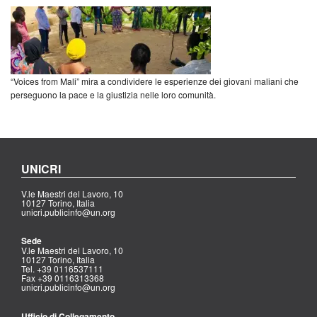
“Voices from Mali” mira a condividere le esperienze dei giovani maliani che
perseguono la pace e la giustizia nelle loro comunità.
UNICRI
V.le Maestri del Lavoro, 10
10127 Torino, Italia
unicri.publicinfo@un.org
Sede
V.le Maestri del Lavoro, 10
10127 Torino, Italia
Tel. +39 0116537111
Fax +39 0116313368
unicri.publicinfo@un.org
Ufficio di Collegamento