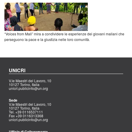
“Voices from Mali” mira a condividere le esperienze dei giovani maliani che
perseguono la pace e la giustizia nelle loro comunità.
UNICRI
V.le Maestri del Lavoro, 10
10127 Torino, Italia
unicri.publicinfo@un.org
Sede
V.le Maestri del Lavoro, 10
10127 Torino, Italia
Tel. +39 0116537111
Fax +39 0116313368
unicri.publicinfo@un.org
Ufficio di Collegamento