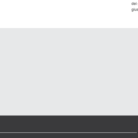
dei
gius