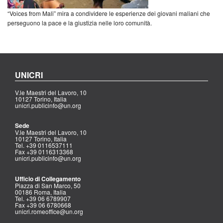
“Voices from Mali” mira a condividere le esperienze dei giovani maliani che
perseguono la pace e la giustizia nelle loro comunità.
UNICRI
V.le Maestri del Lavoro, 10
10127 Torino, Italia
unicri.publicinfo@un.org
Sede
V.le Maestri del Lavoro, 10
10127 Torino, Italia
Tel. +39 0116537111
Fax +39 0116313368
unicri.publicinfo@un.org
Ufficio di Collegamento
Piazza di San Marco, 50
00186 Roma, Italia
Tel. +39 06 6789907
Fax +39 06 6780668
unicri.romeoffice@un.org