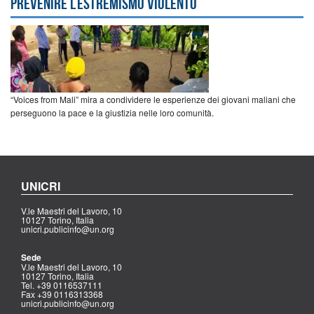
prevenire l’estremismo violento
“Voices from Mali” mira a condividere le esperienze dei giovani maliani che
perseguono la pace e la giustizia nelle loro comunità.
UNICRI
V.le Maestri del Lavoro, 10
10127 Torino, Italia
unicri.publicinfo@un.org
Sede
V.le Maestri del Lavoro, 10
10127 Torino, Italia
Tel. +39 0116537111
Fax +39 0116313368
unicri.publicinfo@un.org