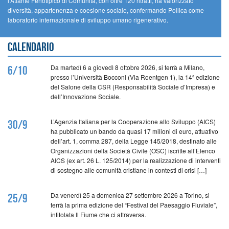
l’Atlante Fenotipico di Comunità, con oltre 120 ritratti, ha valorizzato
diversità, appartenenza e coesione sociale, confermando Pollica come
laboratorio internazionale di sviluppo umano rigenerativo.
Calendario
Da martedì 6 a giovedì 8 ottobre 2026, si terrà a Milano,
6/10
presso l’Università Bocconi (Via Roentgen 1), la 14ª edizione
del Salone della CSR (Responsabilità Sociale d’Impresa) e
dell’Innovazione Sociale.
L’Agenzia Italiana per la Cooperazione allo Sviluppo (AICS)
30/9
ha pubblicato un bando da quasi 17 milioni di euro, attuativo
dell’art. 1, comma 287, della Legge 145/2018, destinato alle
Organizzazioni della Società Civile (OSC) iscritte all’Elenco
AICS (ex art. 26 L. 125/2014) per la realizzazione di interventi
di sostegno alle comunità cristiane in contesti di crisi […]
Da venerdì 25 a domenica 27 settembre 2026 a Torino, si
25/9
terrà la prima edizione del “Festival del Paesaggio Fluviale”,
intitolata Il Fiume che ci attraversa.