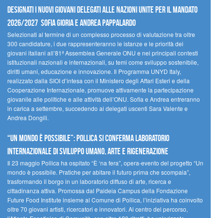
Designati i nuovi Giovani Delegati alle Nazioni Unite per il mandato
2026/2027 Sofia Gioria e Andrea Pappalardo
Selezionati al termine di un complesso processo di valutazione tra oltre
300 candidature, i due rappresenteranno le istanze e le priorità dei
giovani italiani all’81ª Assemblea Generale ONU e nei principali contesti
istituzionali nazionali e internazionali, su temi come sviluppo sostenibile,
diritti umani, educazione e innovazione. Il Programma UNYD Italy,
realizzato dalla SIOI d’intesa con il Ministero degli Affari Esteri e della
Cooperazione Internazionale, promuove attivamente la partecipazione
giovanile alle politiche e alle attività dell’ONU. Sofia e Andrea entreranno
in carica a settembre, succedendo ai delegati uscenti Sara Valente e
Andrea Dongili.
“UN MONDO È POSSIBILE”: POLLICA SI CONFERMA LABORATORIO
INTERNAZIONALE DI SVILUPPO UMANO, ARTE E RIGENERAZIONE
Il 23 maggio Pollica ha ospitato “È ‘na fera”, opera-evento del progetto “Un
mondo è possibile. Pratiche per abitare il futuro prima che scompaia”,
trasformando il borgo in un laboratorio diffuso di arte, ricerca e
cittadinanza attiva. Promossa dal Paideia Campus della Fondazione
Future Food Institute insieme al Comune di Pollica, l’iniziativa ha coinvolto
oltre 70 giovani artisti, ricercatori e innovatori. Al centro del percorso,