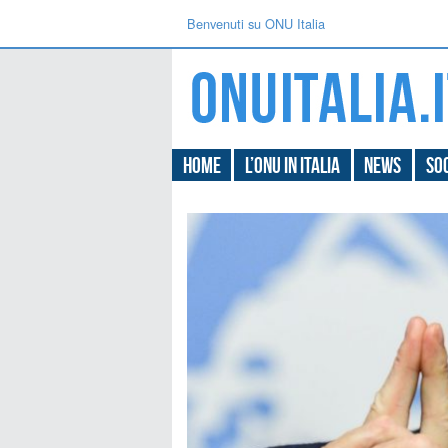
Benvenuti su ONU Italia
Home
L’ONU in Italia
News
Soc