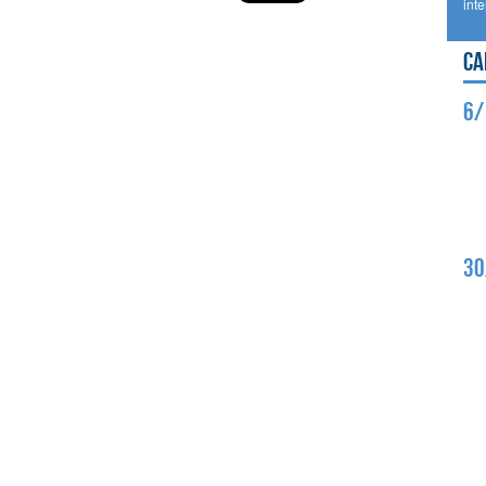
int
Ca
6/
30