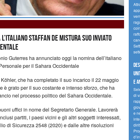
Attr
appr
verr
raga
coi
raf
 l’italiano Staffan de Mistura suo Inviato
cand
dentale
Sett
set
ónio Guterres ha annunciato oggi la nomina dell’italiano
Des
o Personale per il Sahara Occidentale
Uni
Köhler, che ha completato il suo incarico il 22 maggio
e A
e è grato per il suo costante e intenso sforzo, che ha
Sel
ancio nel processo politico del Sahara Occidentale.
di v
rapp
gio
buoni uffici in nome del Segretario Generale. Lavorerà
e ne
inclusi partiti, i paesi vicini e gli altri soggetti interessati,
inte
io di Sicurezza 2548 (2020) e dalle altre risoluzioni
diri
Pro
d’in