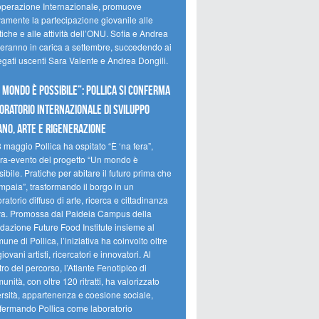
perazione Internazionale, promuove
vamente la partecipazione giovanile alle
tiche e alle attività dell’ONU. Sofia e Andrea
reranno in carica a settembre, succedendo ai
egati uscenti Sara Valente e Andrea Dongili.
 MONDO È POSSIBILE”: POLLICA SI CONFERMA
ORATORIO INTERNAZIONALE DI SVILUPPO
NO, ARTE E RIGENERAZIONE
3 maggio Pollica ha ospitato “È ‘na fera”,
ra-evento del progetto “Un mondo è
ibile. Pratiche per abitare il futuro prima che
mpaia”, trasformando il borgo in un
ratorio diffuso di arte, ricerca e cittadinanza
iva. Promossa dal Paideia Campus della
dazione Future Food Institute insieme al
ne di Pollica, l’iniziativa ha coinvolto oltre
iovani artisti, ricercatori e innovatori. Al
ro del percorso, l’Atlante Fenotipico di
nità, con oltre 120 ritratti, ha valorizzato
ersità, appartenenza e coesione sociale,
fermando Pollica come laboratorio