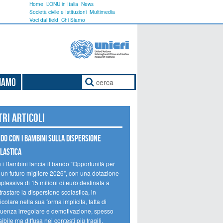
Home
L’ONU in Italia
News
Società civile e Istituzioni
Multimedia
Voci dal field
Chi Siamo
Siamo
tri articoli
do Con i Bambini sulla dispersione
lastica
 i Bambini lancia il bando “Opportunità per
 un futuro migliore 2026”, con una dotazione
lessiva di 15 milioni di euro destinata a
rastare la dispersione scolastica, in
icolare nella sua forma implicita, fatta di
quenza irregolare e demotivazione, spesso
sibile ma diffusa nei contesti più fragili.