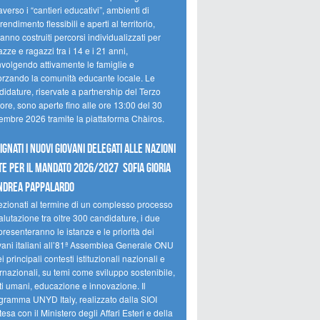
averso i “cantieri educativi”, ambienti di
endimento flessibili e aperti al territorio,
anno costruiti percorsi individualizzati per
zze e ragazzi tra i 14 e i 21 anni,
nvolgendo attivamente le famiglie e
forzando la comunità educante locale. Le
idature, riservate a partnership del Terzo
ore, sono aperte fino alle ore 13:00 del 30
tembre 2026 tramite la piattaforma Chàiros.
ignati i nuovi Giovani Delegati alle Nazioni
te per il mandato 2026/2027 Sofia Gioria
ndrea Pappalardo
ezionati al termine di un complesso processo
alutazione tra oltre 300 candidature, i due
resenteranno le istanze e le priorità dei
vani italiani all’81ª Assemblea Generale ONU
i principali contesti istituzionali nazionali e
rnazionali, su temi come sviluppo sostenibile,
tti umani, educazione e innovazione. Il
gramma UNYD Italy, realizzato dalla SIOI
tesa con il Ministero degli Affari Esteri e della