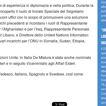
Coo
i di esperienza in diplomazia e nella politica. Durante la
atti
ricoperto il ruolo di Inviato Speciale del Segretario
poli
ent
uoni uffici con lo scopo di promuovere una soluzione
del
carichi precedenti si ricordano i ruoli di Rappresentante
 l’Afghanistan e per l’Iraq, Rappresentante Personale
“UN
l Libano, e Direttore dello United Nations Information
LAB
ari incarichi per l’ONU in Somalia, Sudan, Etiopia,
UMA
Il 2
ope
ioni Unite, in Italia De Mistura è stato anche nominato
poss
sco
teri e in seguito Viceministro agli Affari Esteri.
labo
att
 Tedesco, Italiano, Spagnolo e Svedese, così come
Fon
Comu
70 g
cent
Comu
div
con