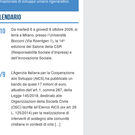
ernazionale di sviluppo umano rigenerativo.
lendario
Da martedì 6 a giovedì 8 ottobre 2026, si
10
terrà a Milano, presso l’Università
Bocconi (Via Roentgen 1), la 14ª
edizione del Salone della CSR
(Responsabilità Sociale d’Impresa) e
dell’Innovazione Sociale.
L’Agenzia Italiana per la Cooperazione
/9
allo Sviluppo (AICS) ha pubblicato un
bando da quasi 17 milioni di euro,
attuativo dell’art. 1, comma 287, della
Legge 145/2018, destinato alle
Organizzazioni della Società Civile
(OSC) iscritte all’Elenco AICS (ex art. 26
L. 125/2014) per la realizzazione di
interventi di sostegno alle comunità
cristiane in contesti di crisi […]