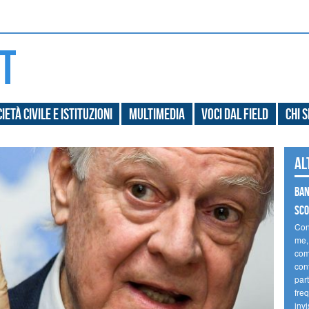
ietà civile e Istituzioni
Multimedia
Voci dal field
Chi 
Al
Ban
sco
Con
me,
comp
cont
part
fre
invi