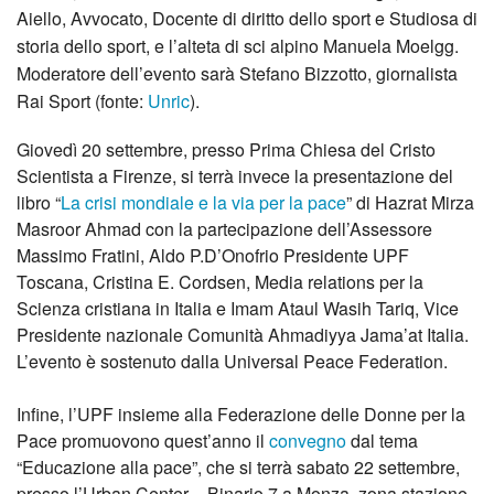
Aiello, Avvocato, Docente di diritto dello sport e Studiosa di
storia dello sport, e l’alteta di sci alpino Manuela Moelgg.
Moderatore dell’evento sarà Stefano Bizzotto, giornalista
Rai Sport (fonte:
Unric
).
Giovedì 20 settembre, presso Prima Chiesa del Cristo
Scientista a Firenze, si terrà invece la presentazione del
libro “
La crisi mondiale e la via per la pace
” di Hazrat Mirza
Masroor Ahmad con la partecipazione dell’Assessore
Massimo Fratini, Aldo P.D’Onofrio Presidente UPF
Toscana, Cristina E. Cordsen, Media relations per la
Scienza cristiana in Italia e Imam Ataul Wasih Tariq, Vice
Presidente nazionale Comunità Ahmadiyya Jama’at Italia.
L’evento è sostenuto dalla Universal Peace Federation.
Infine, l’UPF insieme alla Federazione delle Donne per la
Pace promuovono quest’anno il
convegno
dal tema
“Educazione alla pace”, che si terrà sabato 22 settembre,
presso l’Urban Center – Binario 7 a Monza, zona stazione