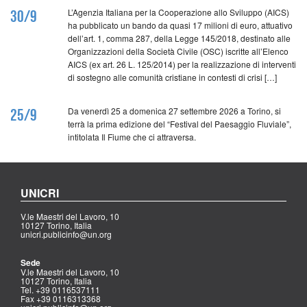
L’Agenzia Italiana per la Cooperazione allo Sviluppo (AICS)
30/9
ha pubblicato un bando da quasi 17 milioni di euro, attuativo
dell’art. 1, comma 287, della Legge 145/2018, destinato alle
Organizzazioni della Società Civile (OSC) iscritte all’Elenco
AICS (ex art. 26 L. 125/2014) per la realizzazione di interventi
di sostegno alle comunità cristiane in contesti di crisi […]
Da venerdì 25 a domenica 27 settembre 2026 a Torino, si
25/9
terrà la prima edizione del “Festival del Paesaggio Fluviale”,
intitolata Il Fiume che ci attraversa.
UNICRI
V.le Maestri del Lavoro, 10
10127 Torino, Italia
unicri.publicinfo@un.org
Sede
V.le Maestri del Lavoro, 10
10127 Torino, Italia
Tel. +39 0116537111
Fax +39 0116313368