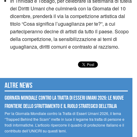
In Trinidad e Tobago, per celebrare la settimana di tutela
dei Diritti Umani che culminerà con la Giornata del 10
dicembre, prenderà il via la competizione artistica dal
titolo “Cosa significa l’uguaglianza per te?”, a cui
parteciperanno decine di artisti da tutto il paese. Scopo
della competizione, la sensibilizzazione ai temi di
uguaglianza, diritti comuni e contrasto al razzismo.
Altre news
GIORNATA MONDIALE CONTRO LA TRATTA DI ESSERI UMANI 2026: LE NUOVE
FRONTIERE DELLO SFRUTTAMENTO E IL RUOLO STRATEGICO DELL’ITALIA
Per la Giornata Mondiale contro la Tratta di Esseri Umani 2026, il tema
“Trapped Behind the Scam” mette in luce il legame tra tratta di persone e
frodi informatiche. L’articolo ripercorre il quadro di protezione italiano e il
contributo dell’UNICRI su questi temi.