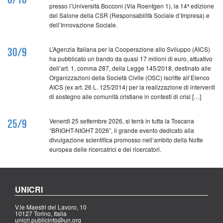
presso l’Università Bocconi (Via Roentgen 1), la 14ª edizione
del Salone della CSR (Responsabilità Sociale d’Impresa) e
dell’Innovazione Sociale.
L’Agenzia Italiana per la Cooperazione allo Sviluppo (AICS)
30/9
ha pubblicato un bando da quasi 17 milioni di euro, attuativo
dell’art. 1, comma 287, della Legge 145/2018, destinato alle
Organizzazioni della Società Civile (OSC) iscritte all’Elenco
AICS (ex art. 26 L. 125/2014) per la realizzazione di interventi
di sostegno alle comunità cristiane in contesti di crisi […]
Venerdì 25 settembre 2026, si terrà in tutta la Toscana
25/9
“BRIGHT-NIGHT 2026”, il grande evento dedicato alla
divulgazione scientifica promosso nell’ambito della Notte
europea delle ricercatrici e dei ricercatori.
UNICRI
V.le Maestri del Lavoro, 10
10127 Torino, Italia
unicri.publicinfo@un.org