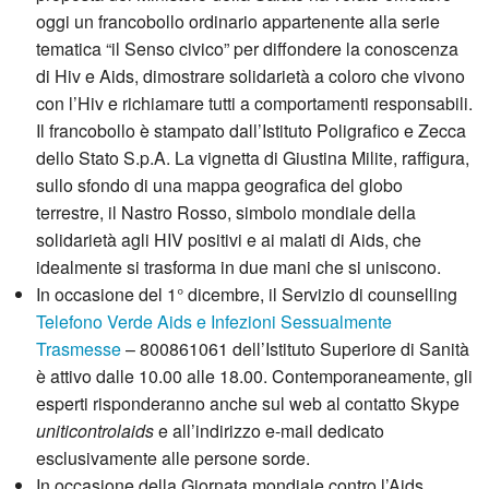
oggi un francobollo ordinario appartenente alla serie
tematica “il Senso civico” per diffondere la conoscenza
di Hiv e Aids, dimostrare solidarietà a coloro che vivono
con l’Hiv e richiamare tutti a comportamenti responsabili.
Il francobollo è stampato dall’Istituto Poligrafico e Zecca
dello Stato S.p.A. La vignetta di Giustina Milite, raffigura,
sullo sfondo di una mappa geografica del globo
terrestre, il Nastro Rosso, simbolo mondiale della
solidarietà agli HIV positivi e ai malati di Aids, che
idealmente si trasforma in due mani che si uniscono.
In occasione del 1° dicembre, il Servizio di counselling
Telefono Verde Aids e Infezioni Sessualmente
Trasmesse
– 800861061 dell’Istituto Superiore di Sanità
è attivo dalle 10.00 alle 18.00. Contemporaneamente, gli
esperti risponderanno anche sul web al contatto Skype
uniticontrolaids
e all’indirizzo e-mail dedicato
esclusivamente alle persone sorde.
In occasione della Giornata mondiale contro l’Aids