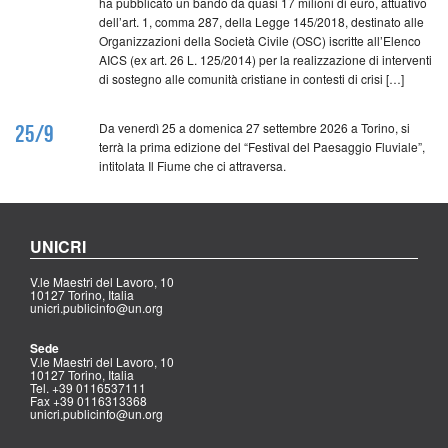
ha pubblicato un bando da quasi 17 milioni di euro, attuativo
dell’art. 1, comma 287, della Legge 145/2018, destinato alle
Organizzazioni della Società Civile (OSC) iscritte all’Elenco
AICS (ex art. 26 L. 125/2014) per la realizzazione di interventi
di sostegno alle comunità cristiane in contesti di crisi […]
Da venerdì 25 a domenica 27 settembre 2026 a Torino, si
25/9
terrà la prima edizione del “Festival del Paesaggio Fluviale”,
intitolata Il Fiume che ci attraversa.
UNICRI
V.le Maestri del Lavoro, 10
10127 Torino, Italia
unicri.publicinfo@un.org
Sede
V.le Maestri del Lavoro, 10
10127 Torino, Italia
Tel. +39 0116537111
Fax +39 0116313368
unicri.publicinfo@un.org