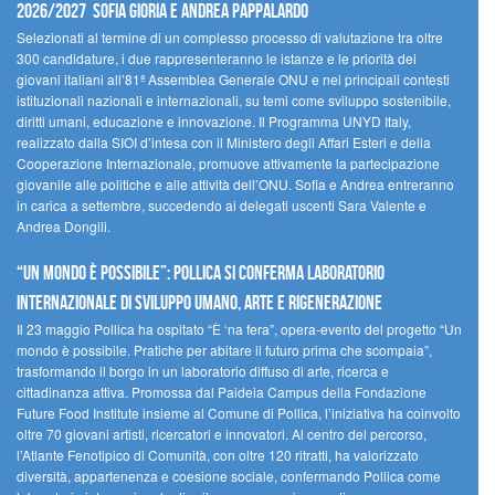
2026/2027 Sofia Gioria e Andrea Pappalardo
Selezionati al termine di un complesso processo di valutazione tra oltre
300 candidature, i due rappresenteranno le istanze e le priorità dei
giovani italiani all’81ª Assemblea Generale ONU e nei principali contesti
istituzionali nazionali e internazionali, su temi come sviluppo sostenibile,
diritti umani, educazione e innovazione. Il Programma UNYD Italy,
realizzato dalla SIOI d’intesa con il Ministero degli Affari Esteri e della
Cooperazione Internazionale, promuove attivamente la partecipazione
giovanile alle politiche e alle attività dell’ONU. Sofia e Andrea entreranno
in carica a settembre, succedendo ai delegati uscenti Sara Valente e
Andrea Dongili.
“UN MONDO È POSSIBILE”: POLLICA SI CONFERMA LABORATORIO
INTERNAZIONALE DI SVILUPPO UMANO, ARTE E RIGENERAZIONE
Il 23 maggio Pollica ha ospitato “È ‘na fera”, opera-evento del progetto “Un
mondo è possibile. Pratiche per abitare il futuro prima che scompaia”,
trasformando il borgo in un laboratorio diffuso di arte, ricerca e
cittadinanza attiva. Promossa dal Paideia Campus della Fondazione
Future Food Institute insieme al Comune di Pollica, l’iniziativa ha coinvolto
oltre 70 giovani artisti, ricercatori e innovatori. Al centro del percorso,
l’Atlante Fenotipico di Comunità, con oltre 120 ritratti, ha valorizzato
diversità, appartenenza e coesione sociale, confermando Pollica come