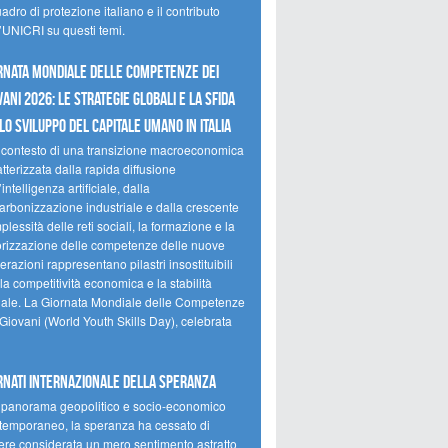
uadro di protezione italiano e il contributo
l’UNICRI su questi temi.
RNATA MONDIALE DELLE COMPETENZE DEI
VANI 2026: LE STRATEGIE GLOBALI E LA SFIDA
LO SVILUPPO DEL CAPITALE UMANO IN ITALIA
 contesto di una transizione macroeconomica
tterizzata dalla rapida diffusione
’intelligenza artificiale, dalla
arbonizzazione industriale e dalla crescente
lessità delle reti sociali, la formazione e la
orizzazione delle competenze delle nuove
razioni rappresentano pilastri insostituibili
la competitività economica e la stabilità
iale. La Giornata Mondiale delle Competenze
 Giovani (World Youth Skills Day), celebrata
RNATI INTERNAZIONALE DELLA SPERANZA
 panorama geopolitico e socio-economico
temporaneo, la speranza ha cessato di
ere considerata un mero sentimento astratto