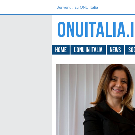
Benvenuti su ONU Italia
Home
L’ONU in Italia
News
Soc