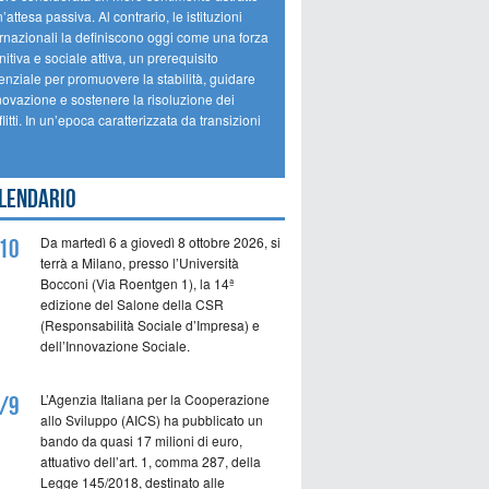
’attesa passiva. Al contrario, le istituzioni
ernazionali la definiscono oggi come una forza
itiva e sociale attiva, un prerequisito
enziale per promuovere la stabilità, guidare
novazione e sostenere la risoluzione dei
litti. In un’epoca caratterizzata da transizioni
lendario
Da martedì 6 a giovedì 8 ottobre 2026, si
10
terrà a Milano, presso l’Università
Bocconi (Via Roentgen 1), la 14ª
edizione del Salone della CSR
(Responsabilità Sociale d’Impresa) e
dell’Innovazione Sociale.
L’Agenzia Italiana per la Cooperazione
/9
allo Sviluppo (AICS) ha pubblicato un
bando da quasi 17 milioni di euro,
attuativo dell’art. 1, comma 287, della
Legge 145/2018, destinato alle