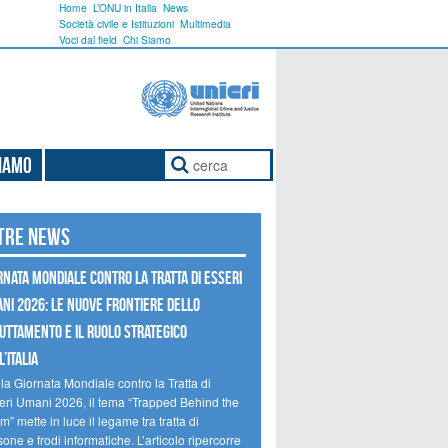
Home
L’ONU in Italia
News
Società civile e Istituzioni
Multimedia
Voci dal field
Chi Siamo
Siamo
tre news
RNATA MONDIALE CONTRO LA TRATTA DI ESSERI
NI 2026: LE NUOVE FRONTIERE DELLO
UTTAMENTO E IL RUOLO STRATEGICO
’ITALIA
la Giornata Mondiale contro la Tratta di
eri Umani 2026, il tema “Trapped Behind the
” mette in luce il legame tra tratta di
one e frodi informatiche. L’articolo ripercorre