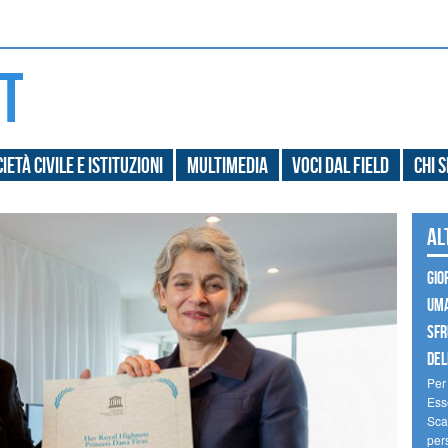
ietà civile e Istituzioni
Multimedia
Voci dal field
Chi 
Al
GIO
UMA
SFR
DELL
Per 
Ess
Scam
pers