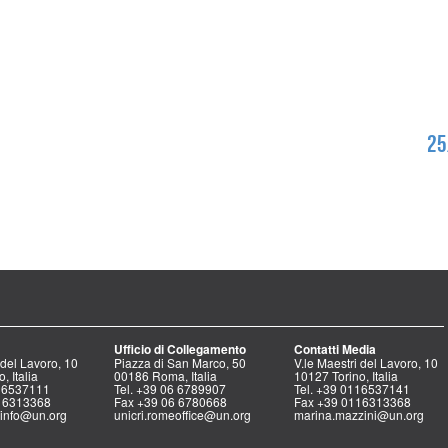
25
Ufficio di Collegamento
Contatti Media
 del Lavoro, 10
Piazza di San Marco, 50
V.le Maestri del Lavoro, 10
, Italia
00186 Roma, Italia
10127 Torino, Italia
116537111
Tel. +39 06 6789907
Tel. +39 0116537141
16313368
Fax +39 06 6780668
Fax +39 0116313368
icinfo@un.org
unicri.romeoffice@un.org
marina.mazzini@un.org