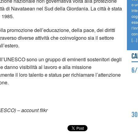
azione nazionale non governativa volta alla protezione
o un
ittà di Navataean nel Sud della Giordania. La città è stata
int
 1985.
cogn
ess
l’in
la promozione dell’educazione, della pace, dei diritti
conf
raverso diverse attività che coinvolgono sia il settore
[…]
ll’estero.
Ca
ll’UNESCO sono un gruppo di eminenti sostenitori degli
e danno visibilità al lavoro e alla missione
6/
te il loro talento e status per richiamare l’attenzione
one.
UNESCO) – account flikr
30