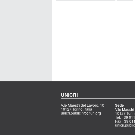
UNICRI
V.le Maestri del Lavoro, 10
Sede
10127 Torino, Italia
V.le Maestri
unicri.publicinfo@un.org
10127 Torino
Tel. +39 0
Fax +39 01
unicri.publ