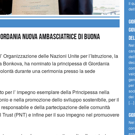
il q
del
GIO
GIO
Giordania nuova Ambasciatrice di buona
DEL
Nel
cara
ll’ Organizzazione delle Nazioni Unite per l’Istruzione, la
dell
dec
a Bonkova, ha nominato la principessa di Giordania
comp
olontà durante una cerimonia presso la sede
val
gene
per 
soc
o per l’ impegno esemplare della Principessa nella
dei
monio e nella promozione dello
sviluppo sostenibile, per il
[…]
o responsabile e della partecipazione delle comunità
 Trust (PNT) e infine per il suo impegno nel promuovere
GIO
Nel
con
ess