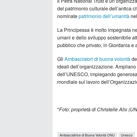
Il Petra National Trust è un’organizz
del patrimonio culturale dell’antica c
nominate
patrimonio dell’umanità
nel
La Principessa è molto impegnata nel
umani e dello sviluppo sostenibile att
pubblico che privato, in Giordania e a
Gli
Ambasciatori di buona volontà
de
ideali dell’organizzazione. Ampliano 
dell’UNESCO, impiegando generosamen
mondiale sul lavoro dell’Organizzazi
*
Foto: proprietà di Christelle Alix (
Ambasciatrice di Buona Volontà ONU
Unesco