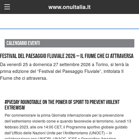
www.onuitalia.it
Calendario Eventi
Festival del Paesaggio Fluviale 2026 – Il Fiume che ci attraversa
Da venerdì 25 a domenica 27 settembre 2026 a Torino, si terrà la
prima edizione del “Festival del Paesaggio Fluviale”, intitolata Il
Fiume che ci attraversa.
#PVEDay Roundtable on the Power of Sport to Prevent Violent
Extremism
Per commemorare la prima Giornata internazionale per la prevenzione
dell’estremismo violento come e quando favorevole al terrorismo, lunedì 13
febbraio 2023, alle ore 14:00 CET, il Programma sportivo globale guidato
dall’Ufficio delle Nazioni Unite per l’Antiterrorismo (UNOCT) – in
collaborazione con UNICRI, UNAOC, ICSS e Generation Amazing