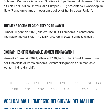
Schuman Centre for Advanced Studies e il Dipartimento di Scienze Politiche
e Sociali dell’Istituto Universitario Europeo (EUI) presentano il workshop dal
titolo “Paradigm change in economic policy of the European Union”.
The MENA region in 2023: trends to watch
Lunedì 30 gennaio 2023, alle ore 15:00, ISPI presenta la conferenza
internazionale dal titolo “The MENA region in 2023: trends to watch”.
Biographies of remarkable women: Indira Gandhi
Venerdì 27 gennaio 2023, alle ore 17:30, la Scuola di Studi Internazionali
dell’Università di Trento presenta l’evento “Biographies of remarkable
women: Indira Gandhi”.
«
1
…
174
175
176
177
178
179
180
181
182
183
184
…
257
»
Voci dal Mali: l’impegno dei giovani del Mali nel