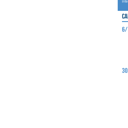
int
Ca
6/
30