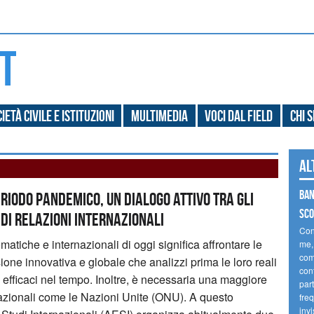
ietà civile e Istituzioni
Multimedia
Voci dal field
Chi 
Al
Ban
riodo pandemico, un dialogo attivo tra gli
sco
di relazioni internazionali
Con
matiche e internazionali di oggi significa affrontare le
me,
comp
ione innovativa e globale che analizzi prima le loro reali
cont
 efficaci nel tempo. Inoltre, è necessaria una maggiore
part
nazionali come le Nazioni Unite (ONU). A questo
fre
invi