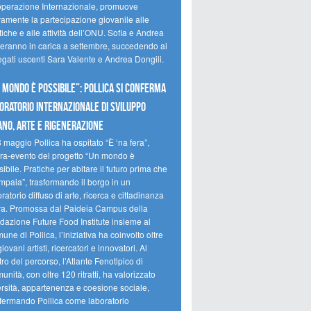
perazione Internazionale, promuove
vamente la partecipazione giovanile alle
tiche e alle attività dell’ONU. Sofia e Andrea
reranno in carica a settembre, succedendo ai
egati uscenti Sara Valente e Andrea Dongili.
 MONDO È POSSIBILE”: POLLICA SI CONFERMA
ORATORIO INTERNAZIONALE DI SVILUPPO
NO, ARTE E RIGENERAZIONE
3 maggio Pollica ha ospitato “È ‘na fera”,
ra-evento del progetto “Un mondo è
ibile. Pratiche per abitare il futuro prima che
mpaia”, trasformando il borgo in un
ratorio diffuso di arte, ricerca e cittadinanza
iva. Promossa dal Paideia Campus della
dazione Future Food Institute insieme al
ne di Pollica, l’iniziativa ha coinvolto oltre
iovani artisti, ricercatori e innovatori. Al
ro del percorso, l’Atlante Fenotipico di
nità, con oltre 120 ritratti, ha valorizzato
ersità, appartenenza e coesione sociale,
fermando Pollica come laboratorio