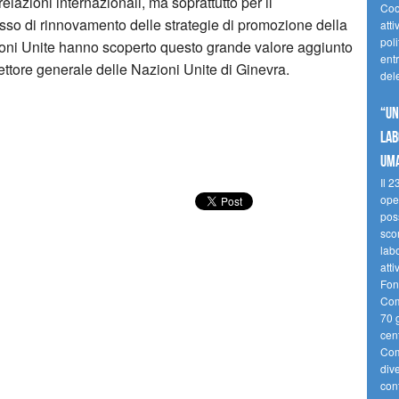
lazioni internazionali, ma soprattutto per il
Coo
sso di rinnovamento delle strategie di promozione della
atti
poli
azioni Unite hanno scoperto questo grande valore aggiunto
ent
ettore generale delle Nazioni Unite di Ginevra.
del
“UN
LAB
UMA
Il 2
ope
poss
sco
labo
att
Fon
Comu
70 g
cent
Comu
div
con