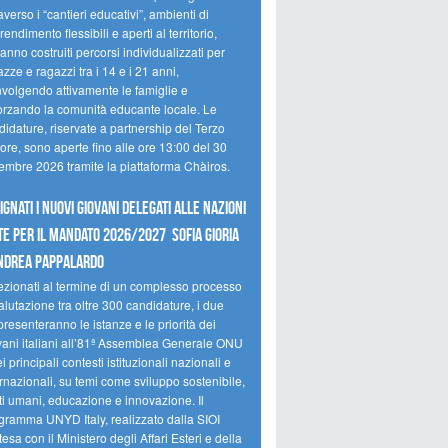
averso i “cantieri educativi”, ambienti di
endimento flessibili e aperti al territorio,
anno costruiti percorsi individualizzati per
zze e ragazzi tra i 14 e i 21 anni,
nvolgendo attivamente le famiglie e
forzando la comunità educante locale. Le
idature, riservate a partnership del Terzo
ore, sono aperte fino alle ore 13:00 del 30
tembre 2026 tramite la piattaforma Chàiros.
ignati i nuovi Giovani Delegati alle Nazioni
te per il mandato 2026/2027 Sofia Gioria
ndrea Pappalardo
ezionati al termine di un complesso processo
alutazione tra oltre 300 candidature, i due
resenteranno le istanze e le priorità dei
vani italiani all’81ª Assemblea Generale ONU
i principali contesti istituzionali nazionali e
rnazionali, su temi come sviluppo sostenibile,
tti umani, educazione e innovazione. Il
gramma UNYD Italy, realizzato dalla SIOI
tesa con il Ministero degli Affari Esteri e della