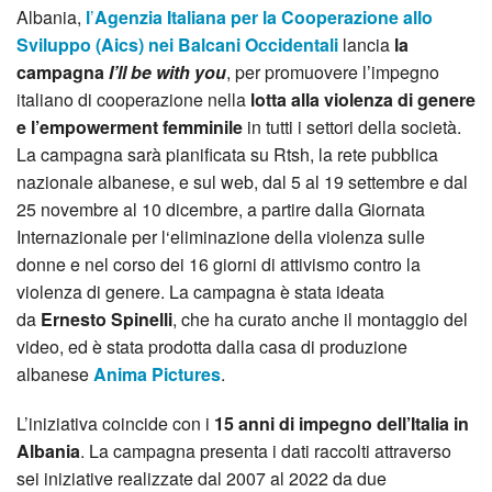
Albania,
l
’
Agenzia Italiana per la Cooperazione allo
Sviluppo (Aics) nei Balcani Occidentali
lancia
la
campagna
I’ll be with you
, per promuovere l’impegno
italiano di cooperazione nella
lotta alla violenza di genere
e l’empowerment femminile
in tutti i settori della società.
La campagna sarà pianificata su Rtsh, la rete pubblica
nazionale albanese, e sul web, dal 5 al 19 settembre e dal
25 novembre al 10 dicembre, a partire dalla Giornata
Internazionale per l‘eliminazione della violenza sulle
donne e nel corso dei 16 giorni di attivismo contro la
violenza di genere. La campagna è stata ideata
da
Ernesto Spinelli
, che ha curato anche il montaggio del
video, ed è stata prodotta dalla casa di produzione
albanese
Anima Pictures
.
L’iniziativa coincide con i
15 anni di impegno dell’Italia in
Albania
. La campagna presenta i dati raccolti attraverso
sei iniziative realizzate dal 2007 al 2022 da due