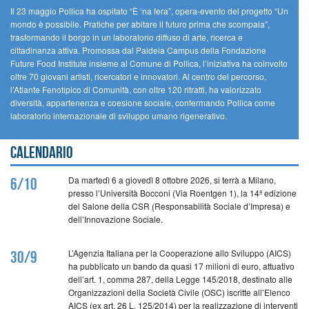
Il 23 maggio Pollica ha ospitato “È ‘na fera”, opera-evento del progetto “Un
mondo è possibile. Pratiche per abitare il futuro prima che scompaia”,
trasformando il borgo in un laboratorio diffuso di arte, ricerca e
cittadinanza attiva. Promossa dal Paideia Campus della Fondazione
Future Food Institute insieme al Comune di Pollica, l’iniziativa ha coinvolto
oltre 70 giovani artisti, ricercatori e innovatori. Al centro del percorso,
l’Atlante Fenotipico di Comunità, con oltre 120 ritratti, ha valorizzato
diversità, appartenenza e coesione sociale, confermando Pollica come
laboratorio internazionale di sviluppo umano rigenerativo.
Calendario
Da martedì 6 a giovedì 8 ottobre 2026, si terrà a Milano,
6/10
presso l’Università Bocconi (Via Roentgen 1), la 14ª edizione
del Salone della CSR (Responsabilità Sociale d’Impresa) e
dell’Innovazione Sociale.
L’Agenzia Italiana per la Cooperazione allo Sviluppo (AICS)
30/9
ha pubblicato un bando da quasi 17 milioni di euro, attuativo
dell’art. 1, comma 287, della Legge 145/2018, destinato alle
Organizzazioni della Società Civile (OSC) iscritte all’Elenco
AICS (ex art. 26 L. 125/2014) per la realizzazione di interventi