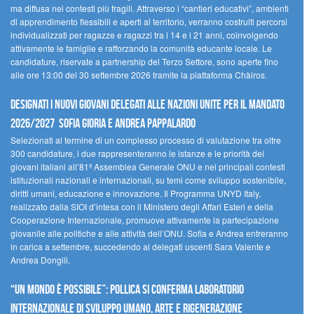
ma diffusa nei contesti più fragili. Attraverso i “cantieri educativi”, ambienti
di apprendimento flessibili e aperti al territorio, verranno costruiti percorsi
individualizzati per ragazze e ragazzi tra i 14 e i 21 anni, coinvolgendo
attivamente le famiglie e rafforzando la comunità educante locale. Le
candidature, riservate a partnership del Terzo Settore, sono aperte fino
alle ore 13:00 del 30 settembre 2026 tramite la piattaforma Chàiros.
Designati i nuovi Giovani Delegati alle Nazioni Unite per il mandato
2026/2027 Sofia Gioria e Andrea Pappalardo
Selezionati al termine di un complesso processo di valutazione tra oltre
300 candidature, i due rappresenteranno le istanze e le priorità dei
giovani italiani all’81ª Assemblea Generale ONU e nei principali contesti
istituzionali nazionali e internazionali, su temi come sviluppo sostenibile,
diritti umani, educazione e innovazione. Il Programma UNYD Italy,
realizzato dalla SIOI d’intesa con il Ministero degli Affari Esteri e della
Cooperazione Internazionale, promuove attivamente la partecipazione
giovanile alle politiche e alle attività dell’ONU. Sofia e Andrea entreranno
in carica a settembre, succedendo ai delegati uscenti Sara Valente e
Andrea Dongili.
“UN MONDO È POSSIBILE”: POLLICA SI CONFERMA LABORATORIO
INTERNAZIONALE DI SVILUPPO UMANO, ARTE E RIGENERAZIONE