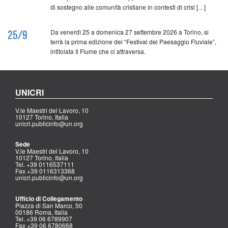
di sostegno alle comunità cristiane in contesti di crisi […]
Da venerdì 25 a domenica 27 settembre 2026 a Torino, si
25/9
terrà la prima edizione del “Festival del Paesaggio Fluviale”,
intitolata Il Fiume che ci attraversa.
UNICRI
V.le Maestri del Lavoro, 10
10127 Torino, Italia
unicri.publicinfo@un.org
Sede
V.le Maestri del Lavoro, 10
10127 Torino, Italia
Tel. +39 0116537111
Fax +39 0116313368
unicri.publicinfo@un.org
Ufficio di Collegamento
Piazza di San Marco, 50
00186 Roma, Italia
Tel. +39 06 6789907
Fax +39 06 6780668