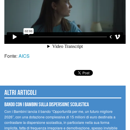
Fonte:
AICS
Altri articoli
Bando Con i Bambini sulla dispersione scolastica
Con i Bambini lancia il bando “Opportunità per me, un futuro migliore
2026”, con una dotazione complessiva di 15 milioni di euro destinata a
contrastare la dispersione scolastica, in particolare nella sua forma
implicita, fatta di frequenza irregolare e demotivazione, spesso invisibile