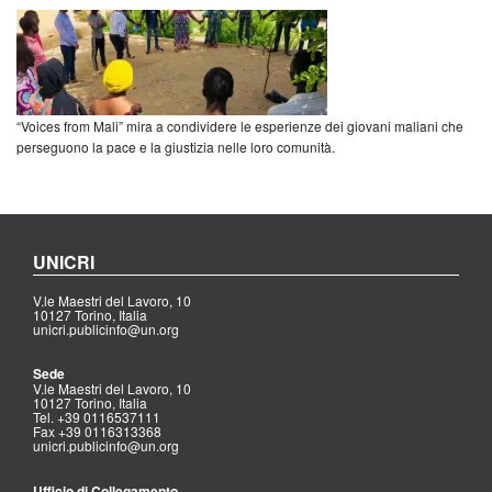
“Voices from Mali” mira a condividere le esperienze dei giovani maliani che
perseguono la pace e la giustizia nelle loro comunità.
UNICRI
V.le Maestri del Lavoro, 10
10127 Torino, Italia
unicri.publicinfo@un.org
Sede
V.le Maestri del Lavoro, 10
10127 Torino, Italia
Tel. +39 0116537111
Fax +39 0116313368
unicri.publicinfo@un.org
Ufficio di Collegamento