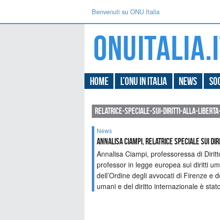
Benvenuti su ONU Italia
Home
L’ONU in Italia
News
Soc
relatrice-speciale-sui-diritti-alla-liberta
News
Annalisa Ciampi, Relatrice speciale sui diri
Annalisa Ciampi, professoressa di Diritto
professor in legge europea sui diritti 
dell’Ordine degli avvocati di Firenze e de
umani e del diritto internazionale è sta