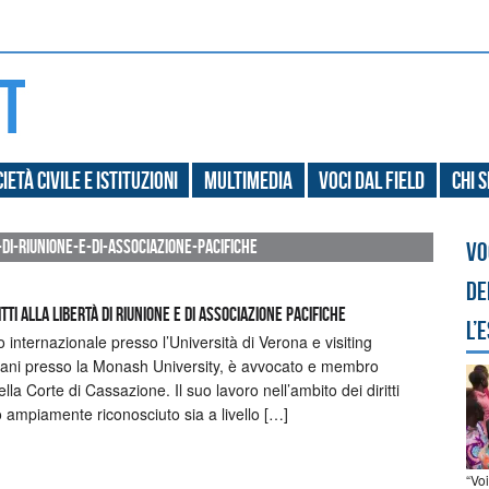
ietà civile e Istituzioni
Multimedia
Voci dal field
Chi 
-di-riunione-e-di-associazione-pacifiche
Vo
de
tti alla libertà di riunione e di associazione pacifiche
l’
 internazionale presso l’Università di Verona e visiting
umani presso la Monash University, è avvocato e membro
lla Corte di Cassazione. Il suo lavoro nell’ambito dei diritti
to ampiamente riconosciuto sia a livello […]
“Vo