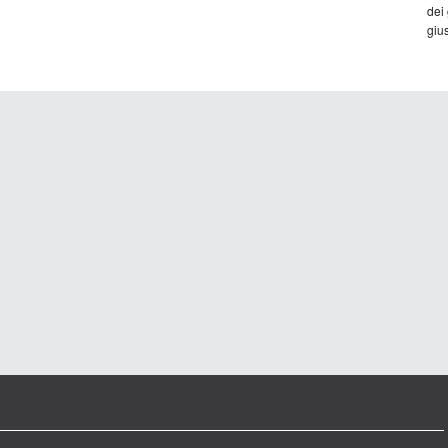
dei
gius