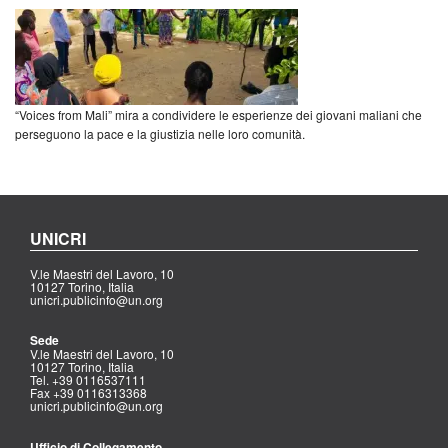
“Voices from Mali” mira a condividere le esperienze dei giovani maliani che
perseguono la pace e la giustizia nelle loro comunità.
UNICRI
V.le Maestri del Lavoro, 10
10127 Torino, Italia
unicri.publicinfo@un.org
Sede
V.le Maestri del Lavoro, 10
10127 Torino, Italia
Tel. +39 0116537111
Fax +39 0116313368
unicri.publicinfo@un.org
Ufficio di Collegamento