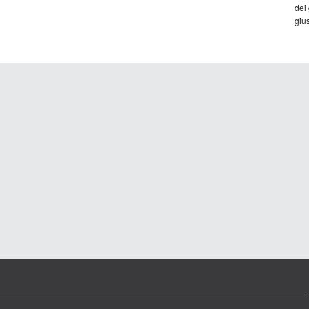
dei
gius