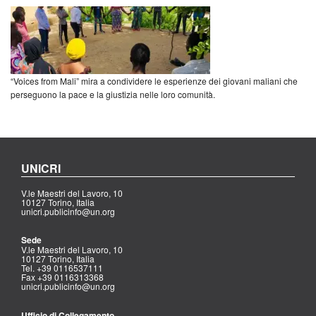
“Voices from Mali” mira a condividere le esperienze dei giovani maliani che
perseguono la pace e la giustizia nelle loro comunità.
UNICRI
V.le Maestri del Lavoro, 10
10127 Torino, Italia
unicri.publicinfo@un.org
Sede
V.le Maestri del Lavoro, 10
10127 Torino, Italia
Tel. +39 0116537111
Fax +39 0116313368
unicri.publicinfo@un.org
Ufficio di Collegamento