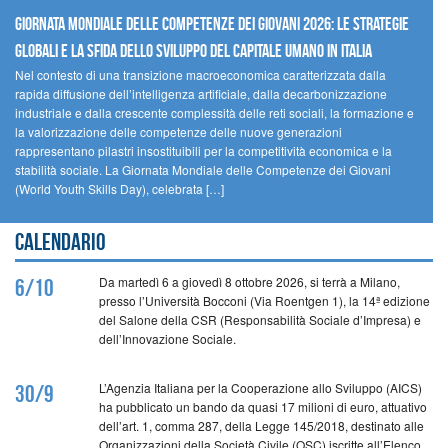
GIORNATA MONDIALE DELLE COMPETENZE DEI GIOVANI 2026: LE STRATEGIE
GLOBALI E LA SFIDA DELLO SVILUPPO DEL CAPITALE UMANO IN ITALIA
Nel contesto di una transizione macroeconomica caratterizzata dalla
rapida diffusione dell’intelligenza artificiale, dalla decarbonizzazione
industriale e dalla crescente complessità delle reti sociali, la formazione e
la valorizzazione delle competenze delle nuove generazioni
rappresentano pilastri insostituibili per la competitività economica e la
stabilità sociale. La Giornata Mondiale delle Competenze dei Giovani
(World Youth Skills Day), celebrata […]
Calendario
Da martedì 6 a giovedì 8 ottobre 2026, si terrà a Milano,
6/10
presso l’Università Bocconi (Via Roentgen 1), la 14ª edizione
del Salone della CSR (Responsabilità Sociale d’Impresa) e
dell’Innovazione Sociale.
L’Agenzia Italiana per la Cooperazione allo Sviluppo (AICS)
30/9
ha pubblicato un bando da quasi 17 milioni di euro, attuativo
dell’art. 1, comma 287, della Legge 145/2018, destinato alle
Organizzazioni della Società Civile (OSC) iscritte all’Elenco