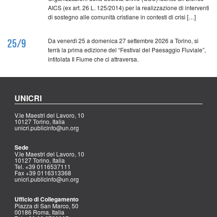
AICS (ex art. 26 L. 125/2014) per la realizzazione di interventi
di sostegno alle comunità cristiane in contesti di crisi […]
Da venerdì 25 a domenica 27 settembre 2026 a Torino, si
25/9
terrà la prima edizione del “Festival del Paesaggio Fluviale”,
intitolata Il Fiume che ci attraversa.
UNICRI
V.le Maestri del Lavoro, 10
10127 Torino, Italia
unicri.publicinfo@un.org
Sede
V.le Maestri del Lavoro, 10
10127 Torino, Italia
Tel. +39 0116537111
Fax +39 0116313368
unicri.publicinfo@un.org
Ufficio di Collegamento
Piazza di San Marco, 50
00186 Roma, Italia