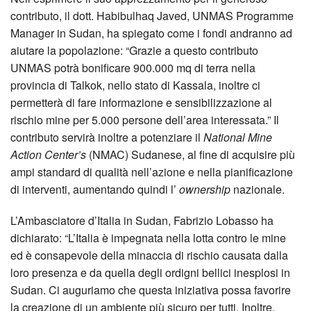
contributo, il dott. Habibulhaq Javed, UNMAS Programme
Manager in Sudan, ha spiegato come i fondi andranno ad
aiutare la popolazione: “Grazie a questo contributo
UNMAS potrà bonificare 900.000 mq di terra nella
provincia di Talkok, nello stato di Kassala, inoltre ci
permetterà di fare informazione e sensibilizzazione al
rischio mine per 5.000 persone dell’area interessata.” Il
contributo servirà inoltre a potenziare il
National Mine
Action Center’s
(NMAC) Sudanese, al fine di acquisire più
ampi standard di qualità nell’azione e nella pianificazione
di interventi, aumentando quindi l’
ownership
nazionale.
L’Ambasciatore d’Italia in Sudan, Fabrizio Lobasso ha
dichiarato: “L’Italia è impegnata nella lotta contro le mine
ed è consapevole della minaccia di rischio causata dalla
loro presenza e da quella degli ordigni bellici inesplosi in
Sudan. Ci auguriamo che questa iniziativa possa favorire
la creazione di un ambiente più sicuro per tutti. Inoltre,