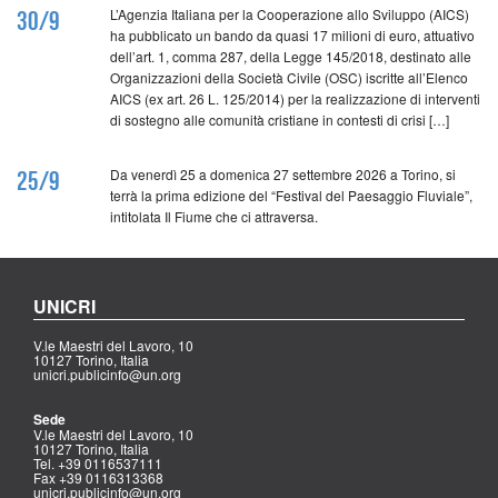
L’Agenzia Italiana per la Cooperazione allo Sviluppo (AICS)
30/9
ha pubblicato un bando da quasi 17 milioni di euro, attuativo
dell’art. 1, comma 287, della Legge 145/2018, destinato alle
Organizzazioni della Società Civile (OSC) iscritte all’Elenco
AICS (ex art. 26 L. 125/2014) per la realizzazione di interventi
di sostegno alle comunità cristiane in contesti di crisi […]
Da venerdì 25 a domenica 27 settembre 2026 a Torino, si
25/9
terrà la prima edizione del “Festival del Paesaggio Fluviale”,
intitolata Il Fiume che ci attraversa.
UNICRI
V.le Maestri del Lavoro, 10
10127 Torino, Italia
unicri.publicinfo@un.org
Sede
V.le Maestri del Lavoro, 10
10127 Torino, Italia
Tel. +39 0116537111
Fax +39 0116313368
unicri.publicinfo@un.org