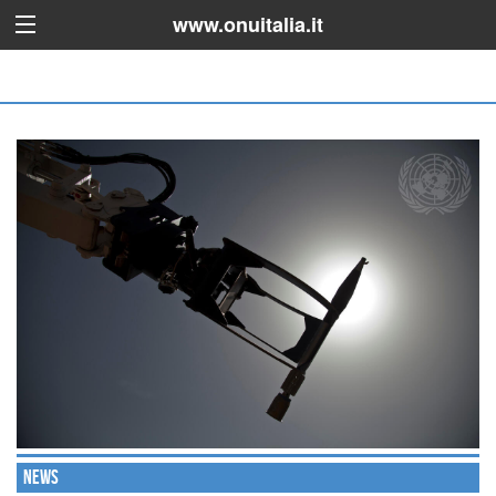
www.onuitalia.it
News