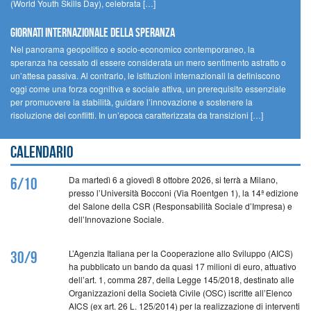
(World Youth Skills Day), celebrata […]
GIORNATI INTERNAZIONALE DELLA SPERANZA
Nel panorama geopolitico e socio-economico contemporaneo, la
speranza ha cessato di essere considerata un mero sentimento astratto o
un’attesa passiva. Al contrario, le istituzioni internazionali la definiscono
oggi come una forza cognitiva e sociale attiva, un prerequisito essenziale
per promuovere la stabilità, guidare l’innovazione e sostenere la
risoluzione dei conflitti. In un’epoca caratterizzata da transizioni […]
Calendario
Da martedì 6 a giovedì 8 ottobre 2026, si terrà a Milano,
6/10
presso l’Università Bocconi (Via Roentgen 1), la 14ª edizione
del Salone della CSR (Responsabilità Sociale d’Impresa) e
dell’Innovazione Sociale.
L’Agenzia Italiana per la Cooperazione allo Sviluppo (AICS)
30/9
ha pubblicato un bando da quasi 17 milioni di euro, attuativo
dell’art. 1, comma 287, della Legge 145/2018, destinato alle
Organizzazioni della Società Civile (OSC) iscritte all’Elenco
AICS (ex art. 26 L. 125/2014) per la realizzazione di interventi