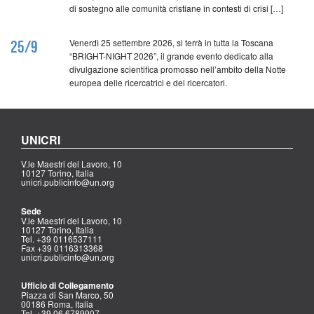
di sostegno alle comunità cristiane in contesti di crisi […]
Venerdì 25 settembre 2026, si terrà in tutta la Toscana
25/9
“BRIGHT-NIGHT 2026”, il grande evento dedicato alla
divulgazione scientifica promosso nell’ambito della Notte
europea delle ricercatrici e dei ricercatori.
UNICRI
V.le Maestri del Lavoro, 10
10127 Torino, Italia
unicri.publicinfo@un.org
Sede
V.le Maestri del Lavoro, 10
10127 Torino, Italia
Tel. +39 0116537111
Fax +39 0116313368
unicri.publicinfo@un.org
Ufficio di Collegamento
Piazza di San Marco, 50
00186 Roma, Italia
Tel. +39 06 6789907