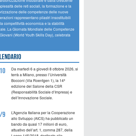
arbonizzazione industriale e dalla crescente
lessità delle reti sociali, la formazione e la
orizzazione delle competenze delle nuove
razioni rappresentano pilastri insostituibili
la competitività economica e la stabilità
iale. La Giornata Mondiale delle Competenze
 Giovani (World Youth Skills Day), celebrata
lendario
Da martedì 6 a giovedì 8 ottobre 2026, si
10
terrà a Milano, presso l’Università
Bocconi (Via Roentgen 1), la 14ª
edizione del Salone della CSR
(Responsabilità Sociale d’Impresa) e
dell’Innovazione Sociale.
L’Agenzia Italiana per la Cooperazione
/9
allo Sviluppo (AICS) ha pubblicato un
bando da quasi 17 milioni di euro,
attuativo dell’art. 1, comma 287, della
Legge 145/2018, destinato alle