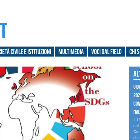
ietà civile e Istituzioni
Multimedia
Voci dal field
Chi 
Al
GIO
202
COM
ITAL
Il 1
dell
Com
che