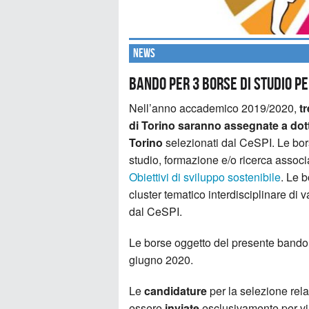
News
Bando per 3 borse di studio p
Nell’anno accademico 2019/2020,
t
di Torino saranno assegnate a dotto
Torino
selezionati dal CeSPI. Le bor
studio, formazione e/o ricerca associa
Obiettivi di sviluppo sostenibile
. Le b
cluster tematico interdisciplinare di 
dal CeSPI.
Le borse oggetto del presente bando 
giugno 2020.
Le
candidature
per la selezione rel
essere
inviate
esclusivamente per via