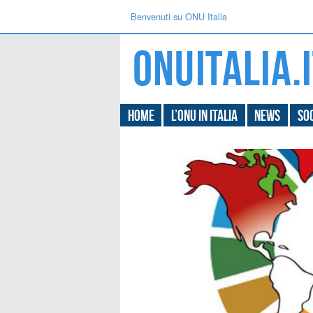
Benvenuti su ONU Italia
Home
L’ONU in Italia
News
Soc