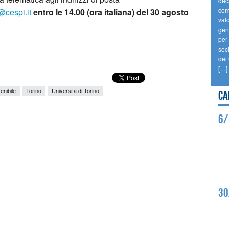
dec
comp
@cespi.it
entro le 14.00 (ora italiana) del 30 agosto
val
gene
per 
soc
dei
[…]
enibile
Torino
Università di Torino
Ca
6/
30