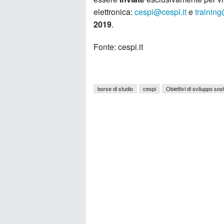
elettronica:
cespi@cespi.it
e
training
2019
.
Fonte: cespi.it
borse di studio
cespi
Obiettivi di sviluppo sost