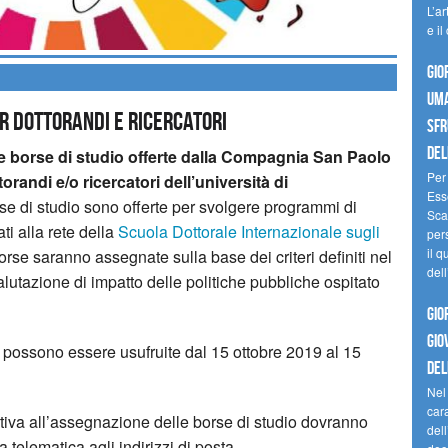
L’ar
e il
GIO
UMA
er dottorandi e ricercatori
SFR
DELL
re borse di studio offerte dalla Compagnia San Paolo
Per 
randi e/o ricercatori dell’università di
Ess
se di studio sono offerte per svolgere programmi di
Scam
ti alla rete della
Scuola Dottorale Internazionale sugli
pers
il q
orse saranno assegnate sulla base dei criteri definiti nel
del
valutazione di impatto delle politiche pubbliche ospitato
GIO
GIO
possono essere usufruite dal 15 ottobre 2019 al 15
DEL
Nel
cara
ativa all’assegnazione delle borse di studio dovranno
dell
 telematica agli indirizzi di posta