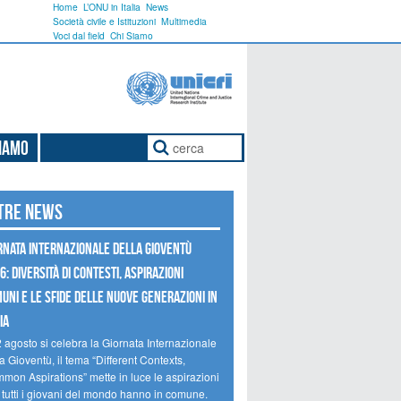
Home
L’ONU in Italia
News
Società civile e Istituzioni
Multimedia
Voci dal field
Chi Siamo
Siamo
tre news
RNATA INTERNAZIONALE DELLA GIOVENTÙ
6: DIVERSITÀ DI CONTESTI, ASPIRAZIONI
UNI E LE SFIDE DELLE NUOVE GENERAZIONI IN
IA
2 agosto si celebra la Giornata Internazionale
a Gioventù, il tema “Different Contexts,
mon Aspirations” mette in luce le aspirazioni
 tutti i giovani del mondo hanno in comune.