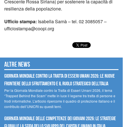
Crescente Rossa Siriana) per sostenere la capacità di
resilienza della popolazione.
Ufficio stampa:
Isabella Samà – tel. 02 3085057 –
ufficiostampa@coopi.org
Altre news
GIORNATA MONDIALE CONTRO LA TRATTA DI ESSERI UMANI 2026: LE NUOVE
FRONTIERE DELLO SFRUTTAMENTO E IL RUOLO STRATEGICO DELL’ITALIA
Per la Giornata Mondiale contro la Tratta di Esseri Umani 2026, il tema
“Trapped Behind the Scam” mette in luce il legame tra tratta di persone e
frodi informatiche. L’articolo ripercorre il quadro di protezione italiano e il
contributo dell’UNICRI su questi temi.
GIORNATA MONDIALE DELLE COMPETENZE DEI GIOVANI 2026: LE STRATEGIE
GLOBALI E LA SFIDA DELLO SVILUPPO DEL CAPITALE UMANO IN ITALIA