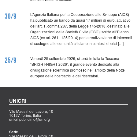
L’Agenzia Italiana per la Cooperazione allo Sviluppo (AICS)
30/9
ha pubblicato un bando da quasi 17 milioni di euro, attuativo
dell’art. 1, comma 287, della Legge 145/2018, destinato alle
Organizzazioni della Società Civile (OSC) iscritte all’Elenco
AICS (ex art. 26 L. 125/2014) per la realizzazione di interventi
di sostegno alle comunità cristiane in contesti di crisi […]
Venerdì 25 settembre 2026, si terrà in tutta la Toscana
25/9
“BRIGHT-NIGHT 2026”, il grande evento dedicato alla
divulgazione scientifica promosso nell’ambito della Notte
europea delle ricercatrici e dei ricercatori.
UNICRI
V.le Maestri del Lavoro, 10
10127 Torino, Italia
unicri.publicinfo@un.org
Sede
V.le Maestri del Lavoro, 10